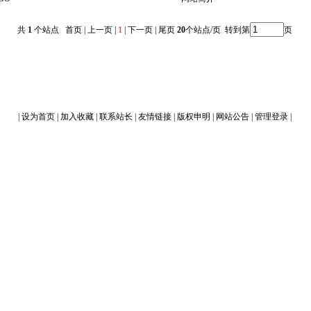
共
1
个站点 首页 | 上一页 |
1
| 下一页 | 尾页
20
个站点/页 转到第
页
|
设为首页
|
加入收藏
|
联系站长
|
友情链接
|
版权申明
|
网站公告
|
管理登录
|