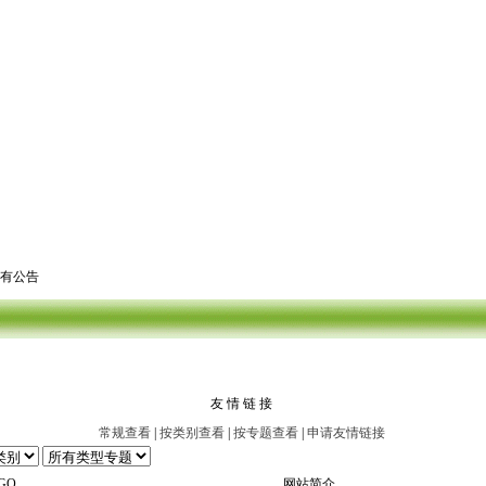
有公告
友 情 链 接
常规查看
|
按类别查看
|
按专题查看
|
申请友情链接
GO
网站简介