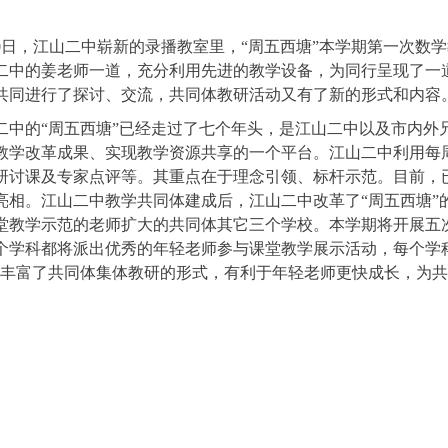
0
日，江山二中崭新的录播教室里，
“
周五西塘
”
本学期第一次数学
二中的姜老师一道，充分利用先进的教学设备，为同行呈现了一
共同进行了探讨、交流，共同体教研活动又有了新的形式和内容
二中的
“
周五西塘
”
已经走过了七个年头，是江山二中以及市内外
教学改革成果、实现教学资源共享的一个平台。江山二中利用每
研讨课及专家点评等。其重点在于理念引领、标杆示范。目前，
亮相。江山二中教学共同体建成后，江山二中改革了
“
周五西塘
”
堂教学示范的老师扩大的共同体其它三个学校。本学期将开展五
个学科都将派出优秀的年轻老师参与课堂教学展示活动，每个学
丰富了共同体集体教研的形式，有利于年轻老师更快成长，为共