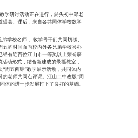
教学研讨活动正在进行，於头初中郑老
道盛宴。课后，来自各共同体学校数学
。
兄弟学校名师 、教学骨干们共同切磋、
周五的时间面向校内外各兄弟学校兴办
已经有近百位江山市一等奖以上荣誉获
的活动形式，结合新建成的录播教室，
次
“
周五西塘
”
教学展示活动，共同体内
科的老师共同点评课。江山二中改版
“
周
同体的进一步发展打下了良好的基础。