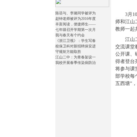
陈语与、李璐同学被评为
3
月
1
赵钟老师被评为2016年度
师和江山
丰富阅读，便捷师生——
教师一起
七年级召开学期第一次月
我与春天有个约会
江山
《浙江卫视》：学生写春
校保卫科对新招聘保安进
交流课堂
守规矩方能取胜
公开课、
江山二中：为青春架设一
得者登台
我校开展春季传染病防治
将参与课
部学校每
五西塘
”
，